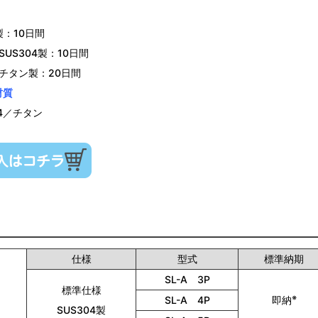
：10日間
SUS304製：10日間
チタン製：20日間
材質
04／チタン
仕様
型式
標準納期
SL-A 3P
標準仕様
※
SL-A 4P
即納
SUS304製