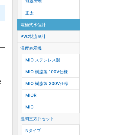
無線大智
正太
電極式水位計
PVC製流量計
温度表示機
MIO ステンレス製
MIO 樹脂製 100V仕様
だ
MIO 樹脂製 200V仕様
MIOR
MIC
温調三方弁セット
Nタイプ