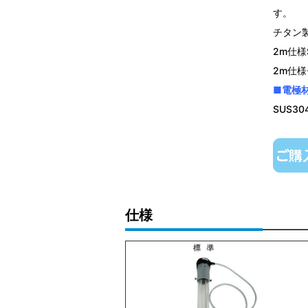
す。
チタン製
2m仕様
2m仕様
■電極
SUS3
仕様