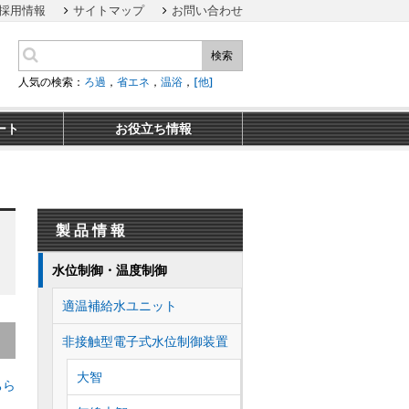
採用情報
サイトマップ
お問い合わせ
検索
人気の検索：
ろ過
，
省エネ
，
温浴
，
[他]
ート
お役立ち情報
製品情報
水位制御・温度制御
適温補給水ユニット
非接触型電子式水位制御装置
大智
ちら