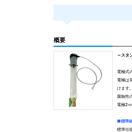
概要
～スタ
電極式
電極は
けます
腐蝕性
電極2
■標準
標準仕