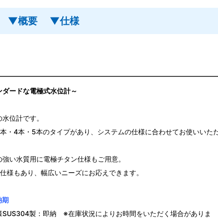
▼概要
▼仕様
ンダードな電極式水位計～
の水位計です。
3本・4本・5本のタイプがあり、システムの仕様に合わせてお使いいた
。
の強い水質用に電極チタン仕様もご用意。
ｍ仕様もあり、幅広いニーズにお応えできます。
納期
様SUS304製：即納 ※在庫状況によりお時間をいただく場合がありま