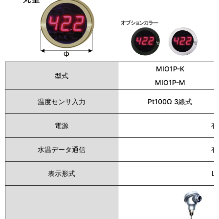
MIO1P-K
型式
MIO1P-M
温度センサ入力
Pt100Ω 3線式
電源
有
水温データ通信
有
表示形式
L