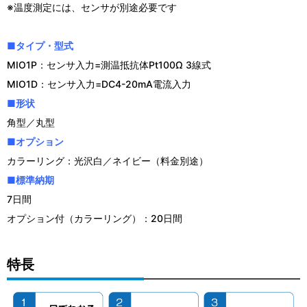
※温度測定には、センサが別途必要です
■タイプ・型式
MIO1P：センサ入力=測温抵抗体Pt100Ω 3線式
MIO1D：センサ入力=DC4-20mA電流入力
■形状
角型／丸型
■オプション
カラーリング：光沢白／ネイビー（料金別途）
■標準納期
7日間
オプション付（カラーリング）：20日間
特長