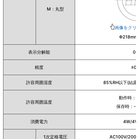
M：丸型
画像をクリ
Φ218mm
表示分解能
0.
精度
±0
許容周囲湿度
85%RH以下(結
動作時：-
許容周囲温度
保存時：-1
消費電力
4W/4
1次定格電圧
AC100V/200