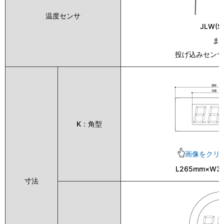
温度センサ
JLW(S
ま
投げ込みセンサ(
K：角型
画像をクリ
L265mm×W3
寸法