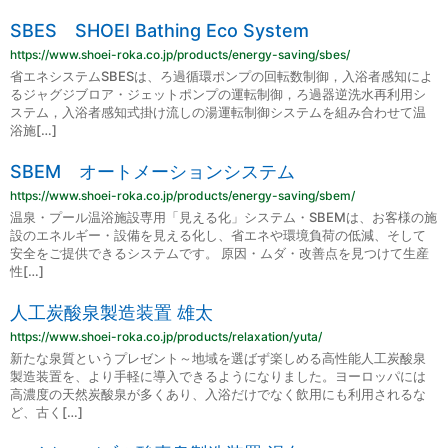
SBES SHOEI Bathing Eco System
https://www.shoei-roka.co.jp/products/energy-saving/sbes/
省エネシステムSBESは、ろ過循環ポンプの回転数制御，入浴者感知によ
るジャグジブロア・ジェットポンプの運転制御，ろ過器逆洗水再利用シ
ステム，入浴者感知式掛け流しの湯運転制御システムを組み合わせて温
浴施[…]
SBEM オートメーションシステム
https://www.shoei-roka.co.jp/products/energy-saving/sbem/
温泉・プール温浴施設専用「見える化」システム・SBEMは、お客様の施
設のエネルギー・設備を見える化し、省エネや環境負荷の低減、そして
安全をご提供できるシステムです。 原因・ムダ・改善点を見つけて生産
性[…]
人工炭酸泉製造装置 雄太
https://www.shoei-roka.co.jp/products/relaxation/yuta/
新たな泉質というプレゼント～地域を選ばず楽しめる高性能人工炭酸泉
製造装置を、より手軽に導入できるようになりました。ヨーロッパには
高濃度の天然炭酸泉が多くあり、入浴だけでなく飲用にも利用されるな
ど、古く[…]