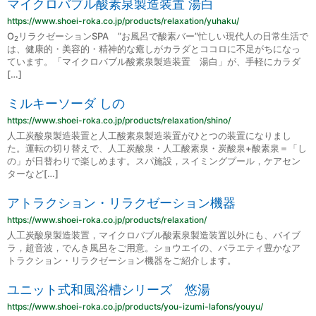
マイクロバブル酸素泉製造装置 湯白
https://www.shoei-roka.co.jp/products/relaxation/yuhaku/
O
リラクゼーションSPA ”お風呂で酸素バー”忙しい現代人の日常生活で
2
は、健康的・美容的・精神的な癒しがカラダとココロに不足がちになっ
ています。「マイクロバブル酸素泉製造装置 湯白」が、手軽にカラダ
[…]
ミルキーソーダ しの
https://www.shoei-roka.co.jp/products/relaxation/shino/
人工炭酸泉製造装置と人工酸素泉製造装置がひとつの装置になりまし
た。運転の切り替えで、人工炭酸泉・人工酸素泉・炭酸泉+酸素泉＝「し
の」が日替わりで楽しめます。スパ施設，スイミングプール，ケアセン
ターなど[…]
アトラクション・リラクゼーション機器
https://www.shoei-roka.co.jp/products/relaxation/
人工炭酸泉製造装置，マイクロバブル酸素泉製造装置以外にも、バイブ
ラ，超音波，でんき風呂をご用意。ショウエイの、バラエティ豊かなア
トラクション・リラクゼーション機器をご紹介します。
ユニット式和風浴槽シリーズ 悠湯
https://www.shoei-roka.co.jp/products/you-izumi-lafons/youyu/