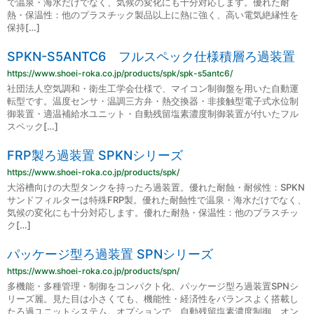
で温泉・海水だけでなく、気候の変化にも十分対応します。優れた耐
熱・保温性：他のプラスチック製品以上に熱に強く、高い電気絶縁性を
保持[…]
SPKN-S5ANTC6 フルスペック仕様積層ろ過装置
https://www.shoei-roka.co.jp/products/spk/spk-s5antc6/
社団法人空気調和・衛生工学会仕様で、マイコン制御盤を用いた自動運
転型です。温度センサ・温調三方弁・熱交換器・非接触型電子式水位制
御装置・適温補給水ユニット・自動残留塩素濃度制御装置が付いたフル
スペック[…]
FRP製ろ過装置 SPKNシリーズ
https://www.shoei-roka.co.jp/products/spk/
大浴槽向けの大型タンクを持ったろ過装置。優れた耐蝕・耐候性：SPKN
サンドフィルターは特殊FRP製。優れた耐蝕性で温泉・海水だけでなく、
気候の変化にも十分対応します。優れた耐熱・保温性：他のプラスチッ
ク[…]
パッケージ型ろ過装置 SPNシリーズ
https://www.shoei-roka.co.jp/products/spn/
多機能・多種管理・制御をコンパクト化、パッケージ型ろ過装置SPNシ
リーズ麗。見た目は小さくても、機能性・経済性をバランスよく搭載し
たろ過ユニットシステム。オプションで、自動残留塩素濃度制御、オン