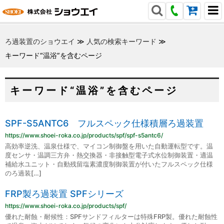
ろ過装置のショウエイ
≫
人気の検索キーワード
≫
キーワード“温浴”を含むページ
キーワード“温浴”を含むページ
SPF-S5ANTC6 フルスペック仕様積層ろ過装置
https://www.shoei-roka.co.jp/products/spf/spf-s5antc6/
高効率逆洗、温泉仕様で、マイコン制御盤を用いた自動運転型です。温
度センサ・温調三方弁・熱交換器・非接触型電子式水位制御装置・適温
補給水ユニット・自動残留塩素濃度制御装置が付いたフルスペック仕様
のろ過装[…]
FRP製ろ過装置 SPFシリーズ
https://www.shoei-roka.co.jp/products/spf/
優れた耐蝕・耐候性：SPFサンドフィルターは特殊FRP製。優れた耐蝕性