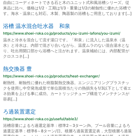
自由にコーディネートできる石と木のユニット式和風浴槽シリーズ。従
来品に比べ、価格は1/2・工期は1/3・重量は1/2の耐蝕性に優れた浴槽で
す。海水・温泉にも対応。木製、陶器製の浴槽もご用意しております[…]
浴槽 温水混合吐水器 和泉
https://www.shoei-roka.co.jp/products/you-izumi-lafons/you-izumi/
温水と冷水を混合して流す湯口です。「和泉」に流入した温泉水（温
水）と冷水は、内部で混ざり合いながら、温度ムラのない混合湯水とな
り、吐出用開口部から浴槽へと注がれます。温泉補給には、内部配管が
クロスコネ[…]
熱交換器 豊
https://www.shoei-roka.co.jp/products/heat-exchanger/
耐熱性、耐蝕性に優れた樹脂製熱交換器。エンジニアリングプラスチッ
クを使用し中空発泡成形で単位面積当たりの熱損失を1/3以下として省エ
ネ効果を上げる事に成功。カートリッジチューブ構造でメンテナンスが
容易[…]
ろ過装置選定
https://www.shoei-roka.co.jp/useful/table3/
浴槽容量によるろ過選定基準：標準2～3ターン/h。プール容量によるろ
過選定基準：標準6～8ターン/日。積層ろ過装置選定表，大型積層ろ過装