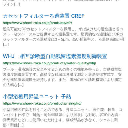
ライン[…]
カセットフィルターろ過装置 CREF
https://www.shoei-roka.co.jp/products/cfr/
逆洗可能なCRカセットフィルターを採用し、ずば抜けたろ過性能と省コ
スト・省スペースをご提供するろ過装置です。驚異的なろ過性能：CRカ
セットフィルターのろ過精度は3～5μm。高い捕集率と、ろ過側表面が滑
[…]
WHJ 相互診断型自動残留塩素濃度制御装置
https://www.shoei-roka.co.jp/products/water-quality/whj/
プール・温浴施設の安全を守るための多くの機能を持った、自動残留塩
素濃度制御装置です。高精度な残留塩素濃度測定と最適制御方式で、安
全な残留塩素濃度を維持します。また、電極の相互診断機能により測定
の大幅な[…]
小型浴槽用昇温ユニット 子熱
https://www.shoei-roka.co.jp/products/rising/ko/
小型浴槽の昇温を行うことのできる、昇温ユニット。 高性能、軽量、コ
ンパクト仕様で、耐熱・耐蝕樹脂製により温泉にも対応。客室の内湯・
露天風呂などにご使用いただけます。構成部品が少なく、シェルに耐
熱・耐蝕[…]