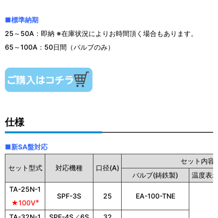
■標準納期
25～50A：即納 ※在庫状況によりお時間頂く場合もあります。
65～100A：50日間（バルブのみ）
仕様
■新SA盤対応
セット内容
セット型式
対応機種
口径(A)
バルブ(鋳鉄製)
温度表
TA-25N-1
SPF-3S
25
EA-100-TNE
※
★100V
TA-32N-1
SPF-4S／6S
32