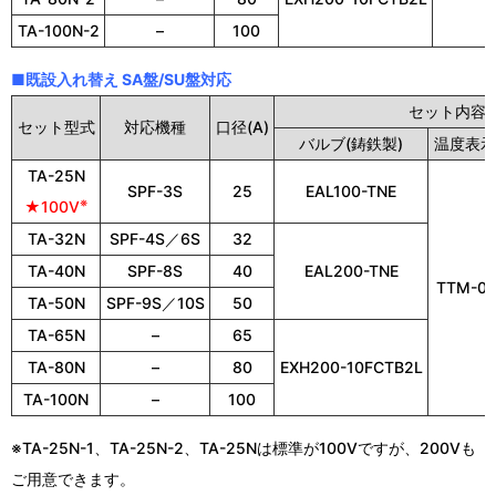
TA-100N-2
–
100
■既設入れ替え SA盤/SU盤対応
セット内容
セット型式
対応機種
口径(A)
バルブ(鋳鉄製)
温度表示
TA-25N
SPF-3S
25
EAL100-TNE
※
★100V
TA-32N
SPF-4S／6S
32
TA-40N
SPF-8S
40
EAL200-TNE
TTM-00
TA-50N
SPF-9S／10S
50
TA-65N
–
65
TA-80N
–
80
EXH200-10FCTB2L
TA-100N
–
100
※TA-25N-1、TA-25N-2、TA-25Nは標準が100Vですが、200Vも
ご用意できます。