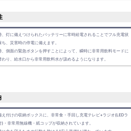
性
時、灯に備えつけられたバッテリーに常時給電されることでフル充電状
保ち、災害時の停電に備えます。
時、側面の緊急ボタンを押すことによって、瞬時に非常用飲料モードに
替わり、給水口から非常用飲料水が汲めるようになります。
納
備え付けの収納ボックスに、非常食・手回し充電テレビ+ラジオ(LEDラ
付)・非常用無線機・紙コップが収納されています。