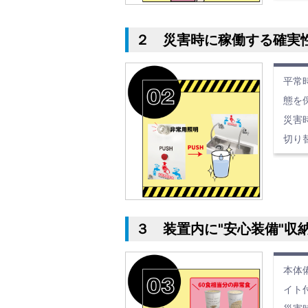
２ 災害時に稼働する確実
平常
態を
災害
切り
３ 装置内に"安心装備"収
本体
イト