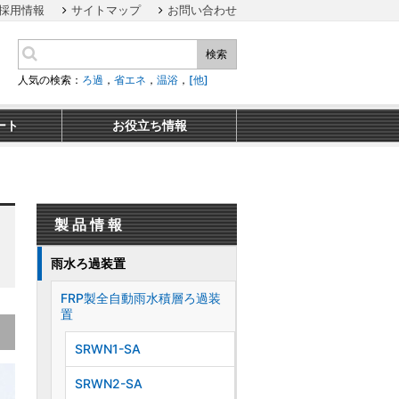
採用情報
サイトマップ
お問い合わせ
検索
人気の検索：
ろ過
，
省エネ
，
温浴
，
[他]
ート
お役立ち情報
製品情報
雨水ろ過装置
FRP製全自動雨水積層ろ過装
置
SRWN1-SA
SRWN2-SA