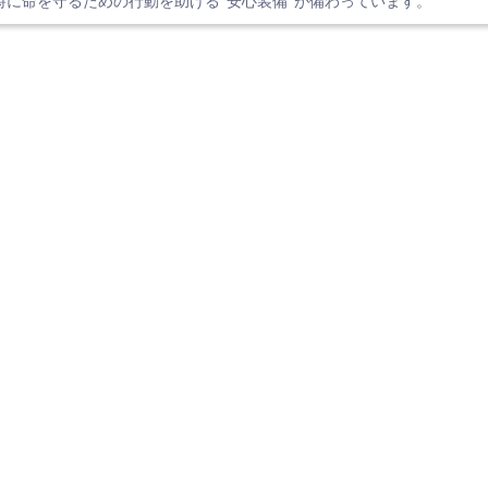
時に命を守るための行動を助ける"安心装備"が備わっています。