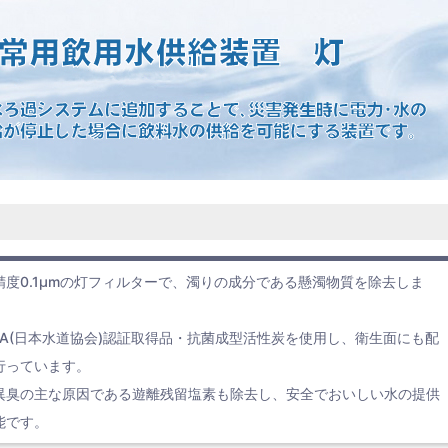
精度0.1µmの灯フィルターで、濁りの成分である懸濁物質を除去しま
WA(日本水道協会)認証取得品・抗菌成型活性炭を使用し、衛生面にも配
行っています。
異臭の主な原因である遊離残留塩素も除去し、安全でおいしい水の提供
能です。