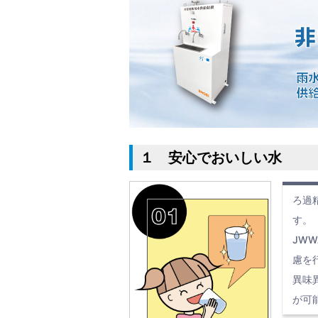
１ 安心でおいしい水
ろ過
す。
JW
慮を
異味
が可