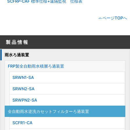
SCFRP-CAF 標準仕様+遠隔監視 仕様表
ページTOPへ
製品情報
雨水ろ過装置
FRP製全自動雨水積層ろ過装置
SRWN1-SA
SRWN2-SA
SRWPN2-SA
全自動雨水逆洗カセットフィルターろ過装置
SCFR1-CA