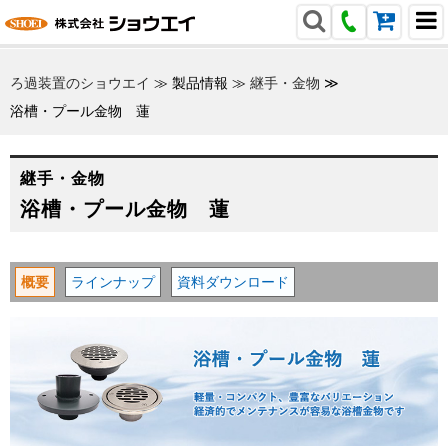
ろ過装置のショウエイ
≫
製品情報
≫
継手・金物
≫
浴槽・プール金物 蓮
継手・金物
浴槽・プール金物 蓮
概要
ラインナップ
資料ダウンロード