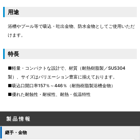
用途
浴槽やプール等で吸込・吐出金物、防水金物としてご使用いただ
けます。
特長
■軽量・コンパクトな設計で、材質（耐熱樹脂製／SUS304
製）、サイズはバリエーション豊富に揃えております。
■吸込口開口率157％～446％（耐熱樹脂製浴槽金物）
■優れた耐蝕性・耐候性、耐熱・低温特性
製品情報
継手・金物