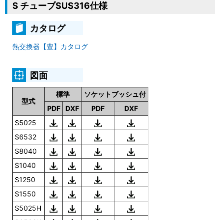
S チューブSUS316仕様
カタログ
熱交換器【豊】カタログ
図面
標準
ソケットブッシュ付
型式
PDF
DXF
PDF
DXF
S5025
S6532
S8040
S1040
S1250
S1550
S5025H