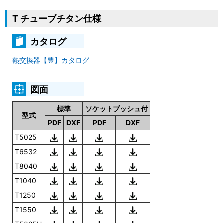
T チューブチタン仕様
カタログ
熱交換器【豊】カタログ
図面
標準
ソケットブッシュ付
型式
PDF
DXF
PDF
DXF
T5025
T6532
T8040
T1040
T1250
T1550