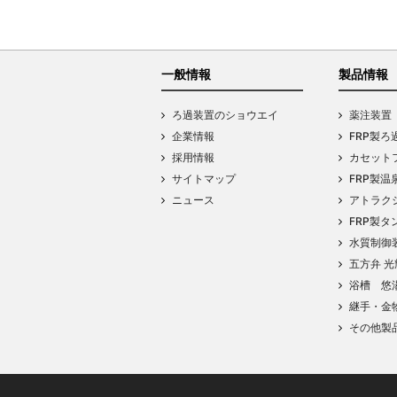
一般情報
製品情報
ろ過装置のショウエイ
薬注装置
企業情報
FRP製ろ
採用情報
カセットフ
サイトマップ
FRP製温
ニュース
アトラク
FRP製タ
水質制御
五方弁 光
浴槽 悠
継手・金
その他製