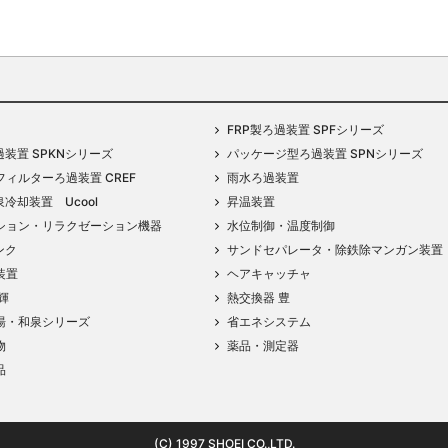
FRP製ろ過装置 SPFシリーズ
過装置 SPKNシリーズ
パッケージ型ろ過装置 SPNシリーズ
ィルターろ過装置 CREF
雨水ろ過装置
泉冷却装置 Ucool
昇温装置
ション・リラクゼーション機器
水位制御・温度制御
ンク
サンドセパレータ・除鉄除マンガン装置
装置
ヘアキャッチャ
輝
熱交換器 豊
湯・和泉シリーズ
省エネシステム
物
薬品・測定器
品
(C) 1997 SHOEI CO.,LTD.