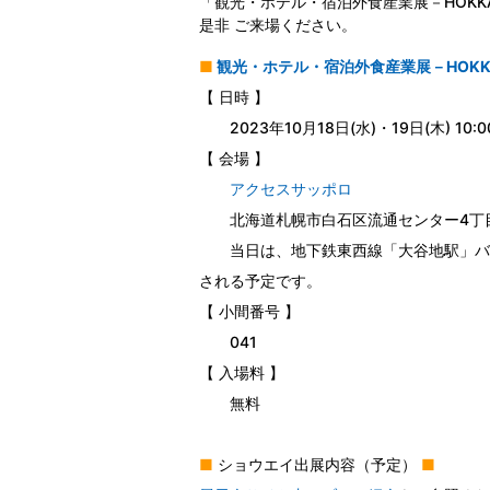
「観光・ホテル・宿泊外食産業展－HOKKA
是非 ご来場ください。
■
観光・ホテル・宿泊外食産業展－HOKKAI
【 日時 】
2023年10月18日(水)・19日(木) 10:00
【 会場 】
アクセスサッポロ
北海道札幌市白石区流通センター4丁目3
当日は、地下鉄東西線「大谷地駅」バス
される予定です。
【 小間番号 】
041
【 入場料 】
無料
■
ショウエイ出展内容（予定）
■