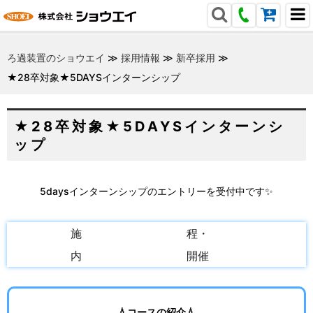
ろ過装置のショウエイ
≫
採用情報
≫
新卒採用
≫
★28卒対象★5DAYSインターンシップ
★28卒対象★5DAYSインターンシ
ップ
5daysインターンシップのエントリーを受付中です✨
実
日
施
程・
内
開催
容
場所
💧コースの紹介💧