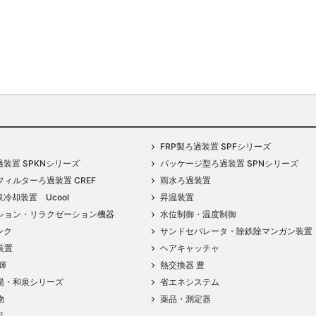
FRP製ろ過装置 SPFシリーズ
過装置 SPKNシリーズ
パッケージ型ろ過装置 SPNシリーズ
ィルターろ過装置 CREF
雨水ろ過装置
泉冷却装置 Ucool
昇温装置
ション・リラクゼーション機器
水位制御・温度制御
ンク
サンドセパレータ・除鉄除マンガン装置
装置
ヘアキャッチャ
輝
熱交換器 豊
湯・和泉シリーズ
省エネシステム
物
薬品・測定器
品