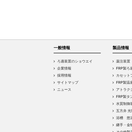
一般情報
製品情報
ろ過装置のショウエイ
薬注装置
企業情報
FRP製ろ
採用情報
カセットフ
サイトマップ
FRP製温
ニュース
アトラク
FRP製タ
水質制御
五方弁 光
浴槽 悠
継手・金
その他製