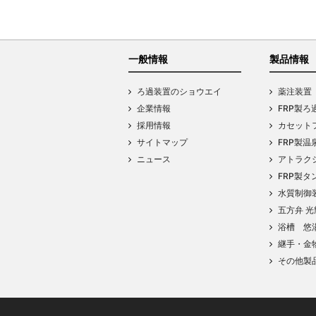
一般情報
製品情報
ろ過装置のショウエイ
薬注装置
企業情報
FRP製ろ
採用情報
カセットフ
サイトマップ
FRP製温
ニュース
アトラク
FRP製タ
水質制御
五方弁 光
浴槽 悠
継手・金
その他製