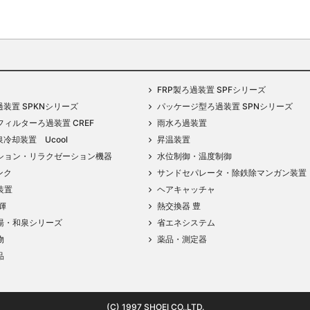
FRP製ろ過装置 SPFシリーズ
過装置 SPKNシリーズ
パッケージ型ろ過装置 SPNシリーズ
ィルターろ過装置 CREF
雨水ろ過装置
泉冷却装置 Ucool
昇温装置
ション・リラクゼーション機器
水位制御・温度制御
ンク
サンドセパレータ・除鉄除マンガン装置
装置
ヘアキャッチャ
輝
熱交換器 豊
湯・和泉シリーズ
省エネシステム
物
薬品・測定器
品
(C) 1997 SHOEI CO.,LTD.