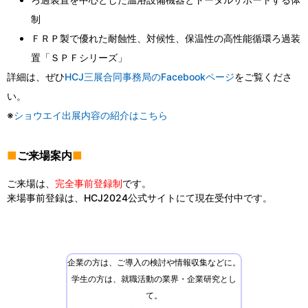
制
ＦＲＰ製で優れた耐蝕性、対候性、保温性の高性能循環ろ過装
置「ＳＰＦシリーズ」
詳細は、ぜひ
HCJ三展合同事務局のFacebookページ
をご覧くださ
い。
※
ショウエイ出展内容の紹介はこちら
■
ご来場案内
■
ご来場は、
完全事前登録制
です。
来場事前登録は、HCJ2024公式サイトにて現在受付中です。
企業の方は、ご導入の検討や情報収集などに。
学生の方は、就職活動の業界・企業研究とし
て。