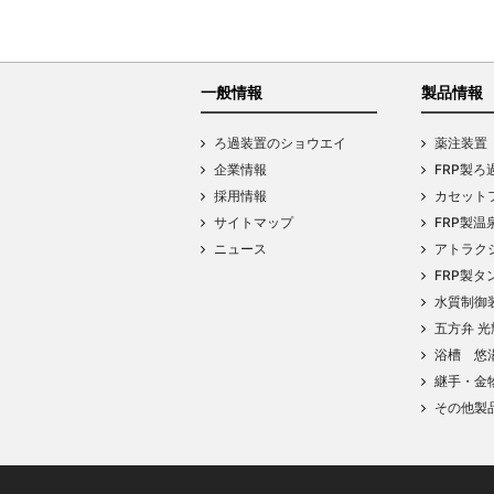
一般情報
製品情報
ろ過装置のショウエイ
薬注装置
企業情報
FRP製ろ
採用情報
カセットフ
サイトマップ
FRP製温
ニュース
アトラク
FRP製タ
水質制御
五方弁 光
浴槽 悠
継手・金
その他製