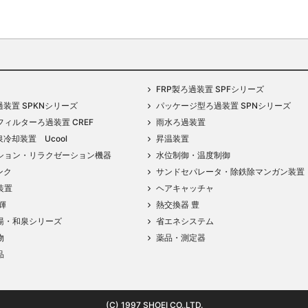
FRP製ろ過装置 SPFシリーズ
過装置 SPKNシリーズ
パッケージ型ろ過装置 SPNシリーズ
ィルターろ過装置 CREF
雨水ろ過装置
泉冷却装置 Ucool
昇温装置
ション・リラクゼーション機器
水位制御・温度制御
ンク
サンドセパレータ・除鉄除マンガン装置
装置
ヘアキャッチャ
輝
熱交換器 豊
湯・和泉シリーズ
省エネシステム
物
薬品・測定器
品
(C) 1997 SHOEI CO.,LTD.