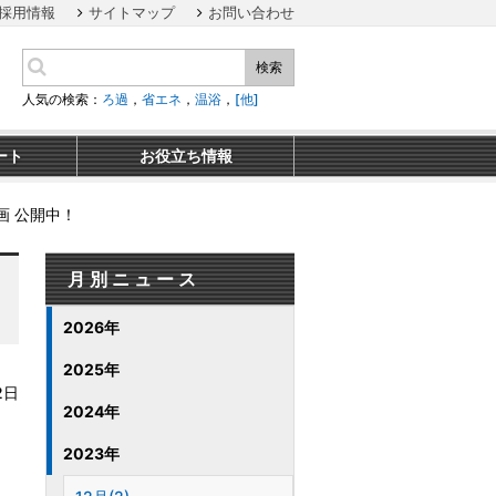
採用情報
サイトマップ
お問い合わせ
検索
人気の検索：
ろ過
，
省エネ
，
温浴
，
[他]
ート
お役立ち情報
画 公開中！
月別ニュース
2026年
2025年
2日
2024年
2023年