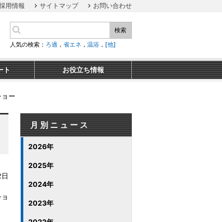
採用情報
サイトマップ
お問い合わせ
検索
人気の検索：
ろ過
，
省エネ
，
温浴
，
[他]
ート
お役立ち情報
ショー
月別ニュース
2026年
2025年
2日
2024年
ショ
2023年
2022年