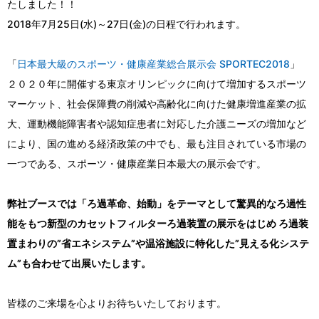
たしました！！
2018年7月25日(水)～27日(金)の日程で行われます。
「
日本最大級のスポーツ・健康産業総合展示会 SPORTEC2018
」
２０２０年に開催する東京オリンピックに向けて増加するスポーツ
マーケット、社会保障費の削減や高齢化に向けた健康増進産業の拡
大、運動機能障害者や認知症患者に対応した介護ニーズの増加など
により、国の進める経済政策の中でも、最も注目されている市場の
一つである、スポーツ・健康産業日本最大の展示会です。
弊社ブースでは「ろ過革命、始動」をテーマとして驚異的なろ過性
能をもつ新型のカセットフィルターろ過装置の展示をはじめ ろ過装
置まわりの”省エネシステム”や温浴施設に特化した”見える化システ
ム”も合わせて出展いたします。
皆様のご来場を心よりお待ちいたしております。