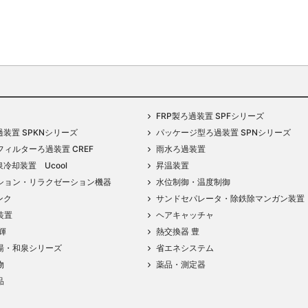
FRP製ろ過装置 SPFシリーズ
過装置 SPKNシリーズ
パッケージ型ろ過装置 SPNシリーズ
ィルターろ過装置 CREF
雨水ろ過装置
泉冷却装置 Ucool
昇温装置
ション・リラクゼーション機器
水位制御・温度制御
ンク
サンドセパレータ・除鉄除マンガン装置
装置
ヘアキャッチャ
輝
熱交換器 豊
湯・和泉シリーズ
省エネシステム
物
薬品・測定器
品