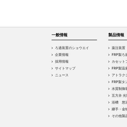
一般情報
製品情報
ろ過装置のショウエイ
薬注装置
企業情報
FRP製ろ
採用情報
カセットフ
サイトマップ
FRP製温
ニュース
アトラク
FRP製タ
水質制御
五方弁 光
浴槽 悠
継手・金
その他製