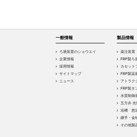
一般情報
製品情報
ろ過装置のショウエイ
薬注装置
企業情報
FRP製ろ
採用情報
カセットフ
サイトマップ
FRP製温
ニュース
アトラク
FRP製タ
水質制御
五方弁 光
浴槽 悠
継手・金
その他製