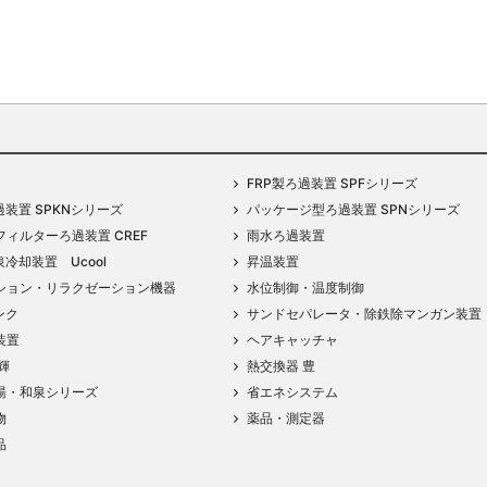
FRP製ろ過装置 SPFシリーズ
過装置 SPKNシリーズ
パッケージ型ろ過装置 SPNシリーズ
ィルターろ過装置 CREF
雨水ろ過装置
泉冷却装置 Ucool
昇温装置
ション・リラクゼーション機器
水位制御・温度制御
ンク
サンドセパレータ・除鉄除マンガン装置
装置
ヘアキャッチャ
輝
熱交換器 豊
湯・和泉シリーズ
省エネシステム
物
薬品・測定器
品