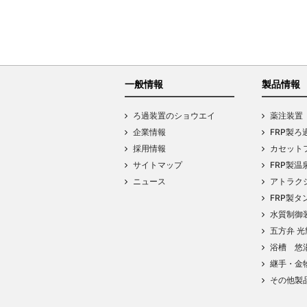
一般情報
製品情報
ろ過装置のショウエイ
薬注装置
企業情報
FRP製ろ
採用情報
カセットフ
サイトマップ
FRP製温
ニュース
アトラク
FRP製タ
水質制御
五方弁 光
浴槽 悠
継手・金
その他製