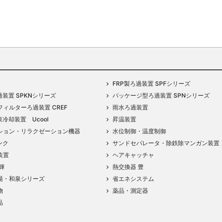
FRP製ろ過装置 SPFシリーズ
過装置 SPKNシリーズ
パッケージ型ろ過装置 SPNシリーズ
ィルターろ過装置 CREF
雨水ろ過装置
泉冷却装置 Ucool
昇温装置
ション・リラクゼーション機器
水位制御・温度制御
ンク
サンドセパレータ・除鉄除マンガン装置
装置
ヘアキャッチャ
輝
熱交換器 豊
湯・和泉シリーズ
省エネシステム
物
薬品・測定器
品