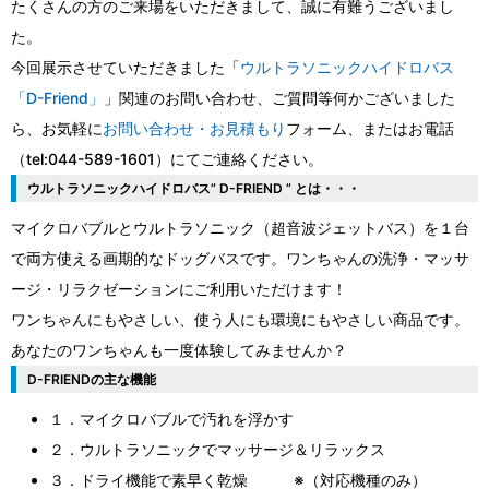
たくさんの方のご来場をいただきまして、誠に有難うございまし
た。
今回展示させていただきました「
ウルトラソニックハイドロバス
「D-Friend」
」関連のお問い合わせ、ご質問等何かございました
ら、お気軽に
お問い合わせ・
お見積もり
フォーム、またはお電話
（tel:044-589-1601）にてご連絡ください。
ウルトラソニックハイドロバス” D-FRIEND ” とは・・・
マイクロバブルとウルトラソニック（超音波ジェットバス）を１台
で両方使える画期的なドッグバスです。ワンちゃんの洗浄・マッサ
ージ・リラクゼーションにご利用いただけます！
ワンちゃんにもやさしい、使う人にも環境にもやさしい商品です。
あなたのワンちゃんも一度体験してみませんか？
D-FRIENDの主な機能
１．マイクロバブルで汚れを浮かす
２．ウルトラソニックでマッサージ＆リラックス
３．ドライ機能で素早く乾燥 ※（対応機種のみ）