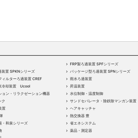
FRP製ろ過装置 SPFシリーズ
過装置 SPKNシリーズ
パッケージ型ろ過装置 SPNシリーズ
ィルターろ過装置 CREF
雨水ろ過装置
泉冷却装置 Ucool
昇温装置
ション・リラクゼーション機器
水位制御・温度制御
ンク
サンドセパレータ・除鉄除マンガン装置
装置
ヘアキャッチャ
輝
熱交換器 豊
湯・和泉シリーズ
省エネシステム
物
薬品・測定器
品