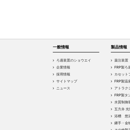
一般情報
製品情報
ろ過装置のショウエイ
薬注装置
企業情報
FRP製ろ
採用情報
カセットフ
サイトマップ
FRP製温
ニュース
アトラク
FRP製タ
水質制御
五方弁 光
浴槽 悠
継手・金
その他製