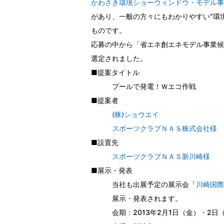
かわさき環境ショーウィンドウ・モデル事
があり、一般の方々にもわかりやすい“環
ものです。
応募の中から「省エネ創エネモデル事業候
選定されました。
■提案タイトル
プールで発電！Ｗエコ作戦
■提案者
(株)ショウエイ
スポーツクラブＮＡＳ株式会社様
■設置先
スポーツクラブＮＡＳ新川崎様
■展示・発表
当社も出展予定の展示会「
川崎国際
展示・発表されます。
会期：2013年2月1日（金）・2日（土