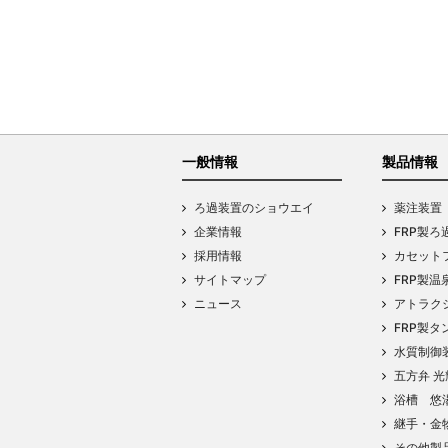
一般情報
製品情報
ろ過装置のショウエイ
薬注装置
企業情報
FRP製ろ
採用情報
カセットフ
サイトマップ
FRP製温
ニュース
アトラク
FRP製タ
水質制御
五方弁 光
浴槽 悠
継手・金
その他製