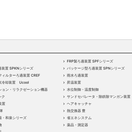
FRP製ろ過装置 SPFシリーズ
過装置 SPKNシリーズ
パッケージ型ろ過装置 SPNシリーズ
ィルターろ過装置 CREF
雨水ろ過装置
泉冷却装置 Ucool
昇温装置
ション・リラクゼーション機器
水位制御・温度制御
ンク
サンドセパレータ・除鉄除マンガン装置
装置
ヘアキャッチャ
輝
熱交換器 豊
湯・和泉シリーズ
省エネシステム
物
薬品・測定器
品